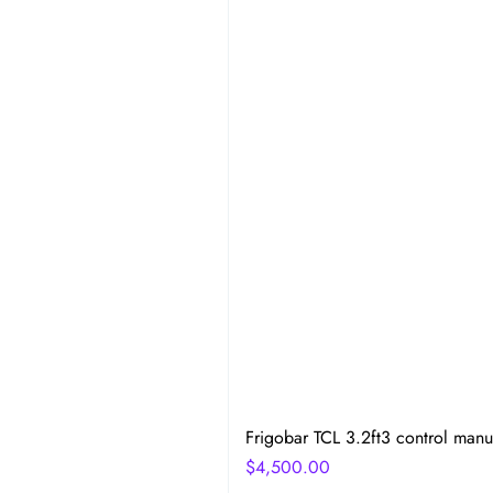
Frigobar TCL 3.2ft3 control manu
Precio
$4,500.00