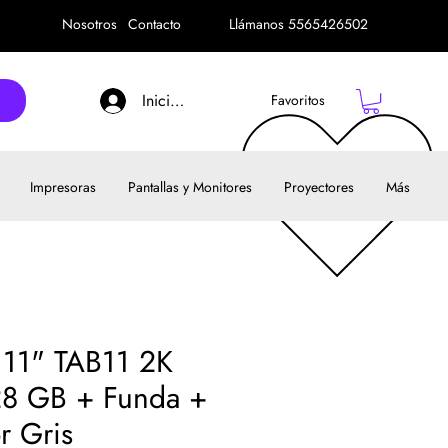
Nosotros
Contacto
Llámanos 5565426502
Iniciar sesión
Favoritos
Impresoras
Pantallas y Monitores
Proyectores
Más
 11" TAB11 2K
8 GB + Funda +
r Gris