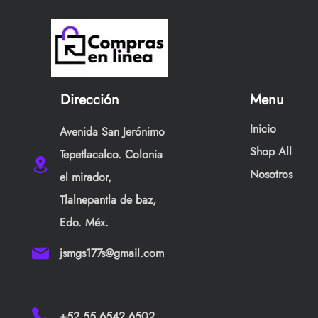
Dirección
Menu
Inicio
Avenida San Jerónimo
Shop All
Tepetlacalco. Colonia
Nosotros
el mirador,
Tlalnepantla de baz,
Edo. Méx.
jsmgs177s@gmail.com
+52 55 6542 6502