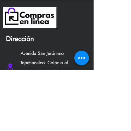
Dirección
Avenida San Jerónimo
Tepetlacalco. Colonia el
mirador, Tlalnepantla de baz,
Edo. Méx.
jsmgs177s@gmail.com
+52 55 6542 6502