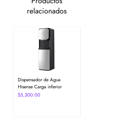
Productos
relacionados
Dispensador de Agua
Frigobar Hisense 3.1 P
Hisense Carga inferior
2 Puertas Color Plata
Precio
Precio
$5,300.00
$5,350.00