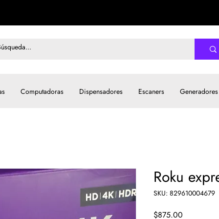
as
Computadoras
Dispensadores
Escaners
Generadores
Roku expr
SKU: 829610004679
Precio
$875.00