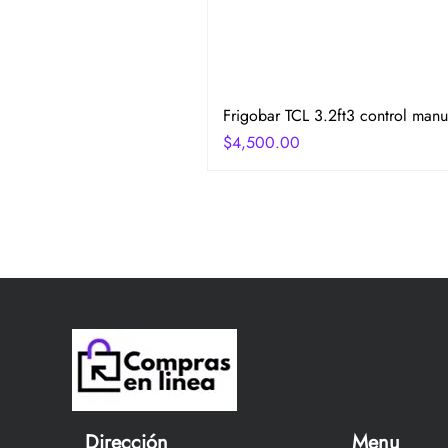
Frigobar TCL 3.2ft3 control manu
Precio
$4,500.00
Dirección
Menu