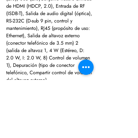
de HDMI (HDCP, 2.0), Entrada de RF
(ISDB-T), Salida de audio digital (óptica),
RS-232C (D-sub 9 pin, control y
mantenimiento), RJ45 (propósito de uso:
Ethernet), Salida de altavoz externo
(conector telefónico de 3.5 mm) 2
(salida de altavoz 1, 4 W (Estéreo, D:
2.0 W, I: 2.0 W, 8) Control de volumen
1), Depuración (tipo de conector
telefónico, Compartir control de volumen
del altavoz externo)
DIMENSIÓN (UNIDAD: MM / KG)
Vesa 300 x 300Ancho x alto x
Profundidad / Peso (con soporte) 1,463
x 914 x 269 / 21.6
Ancho x alto x Profundidad / Peso (sin
soporte) 1,463 x 850 x 87.8 / 21.3An. x
Al. x Prof. / Peso (Envío) 1,600 x 970 x