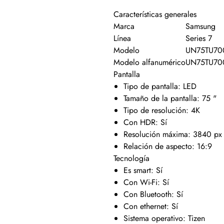
Características generales
Marca
Samsung
Línea
Series 7
Modelo
UN75TU70
Modelo alfanumérico
UN75TU70
Pantalla
Tipo de pantalla: LED
Tamaño de la pantalla: 75 "
Tipo de resolución: 4K
Con HDR: Sí
Resolución máxima: 3840 px 
Relación de aspecto: 16:9
Tecnología
Es smart: Sí
Con Wi-Fi: Sí
Con Bluetooth: Sí
Con ethernet: Sí
Sistema operativo: Tizen