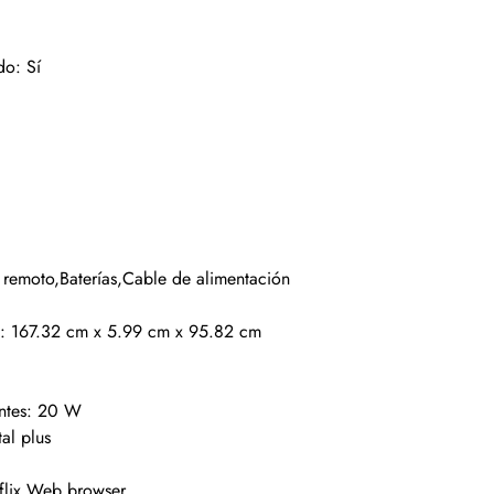
alrededor del cent
California Sur, Ca
$ 2,950.00
o: Sí
 remoto,Baterías,Cable de alimentación
a: 167.32 cm x 5.99 cm x 95.82 cm
antes: 20 W
al plus
flix,Web browser