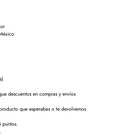
dor
 México
s)
gue descuentos en compras y envíos
 producto que esperabas o te devolvemos
 puntos.
.