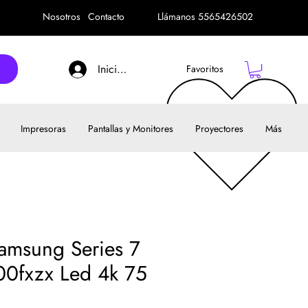
Nosotros
Contacto
Llámanos 5565426502
Iniciar sesión
Favoritos
Impresoras
Pantallas y Monitores
Proyectores
Más
Samsung Series 7
0fxzx Led 4k 75