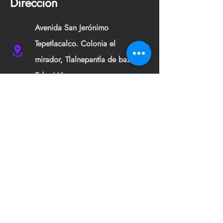
Dirección
Avenida San Jerónimo
Tepetlacalco. Colonia el
mirador, Tlalnepantla de baz,
Edo. Méx.
jsmgs177s@gmail.com
+52 55 6542 6502
Menu
Centro de ayuda
Inicio
Contáctanos