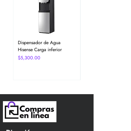
Dispensador de Agua
Frigobar Hisense 3.1 P
Hisense Carga inferior
2 Puertas Color Plata
Precio
Precio
$5,300.00
$5,350.00