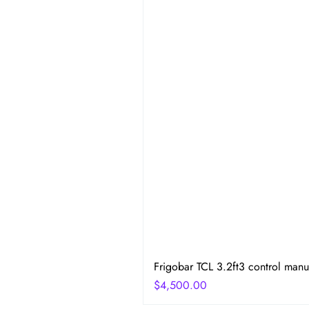
Frigobar TCL 3.2ft3 control manu
Precio
$4,500.00