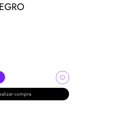
NEGRO
o
ealizar compra