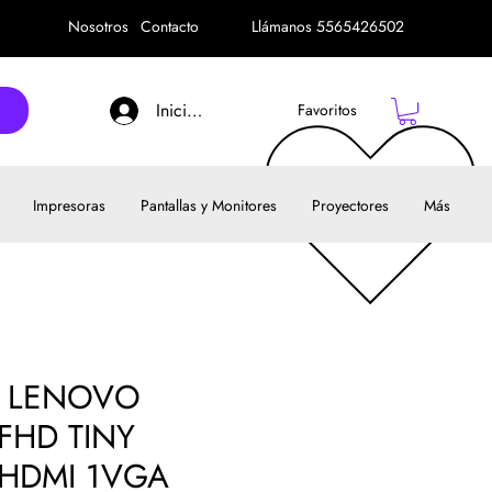
Nosotros
Contacto
Llámanos 5565426502
Iniciar sesión
Favoritos
Impresoras
Pantallas y Monitores
Proyectores
Más
 LENOVO
FHD TINY
 HDMI 1VGA