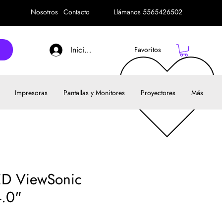
Nosotros
Contacto
Llámanos 5565426502
Iniciar sesión
Favoritos
Impresoras
Pantallas y Monitores
Proyectores
Más
ED ViewSonic
.0"