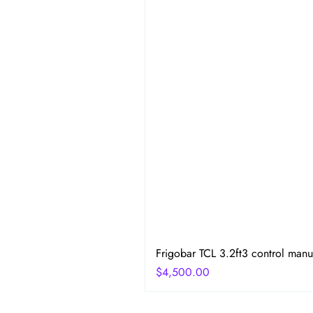
Frigobar TCL 3.2ft3 control manu
Precio
$4,500.00