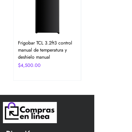
Frigobar TCL 3.2ft3 control
Frigobar Hisense 3.1 P
manual de temperatura y
2 Puertas Color Plata
deshielo manual
Precio
$4,750.00
Precio
$4,500.00