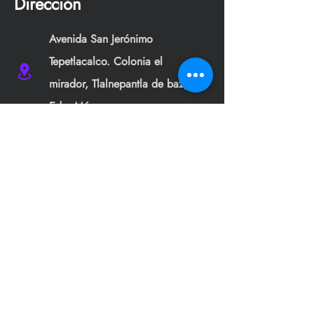
Dirección
Avenida San Jerónimo
Tepetlacalco. Colonia el
mirador, Tlalnepantla de baz,
Edo. Méx.
jsmgs177s@gmail.com
+52 55 6542 6502
Menu
Centro de ayuda
Inicio
Contáctanos