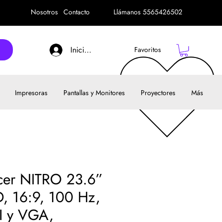
Nosotros
Contacto
Llámanos 5565426502
Iniciar sesión
Favoritos
Impresoras
Pantallas y Monitores
Proyectores
Más
cer NITRO 23.6”
, 16:9, 100 Hz,
I y VGA,