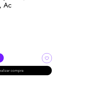
, Ac
o
ealizar compra