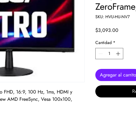
ZeroFrame
SKU: HVU-HU-NV7
Precio
$3,093.00
Cantidad
*
Agregar al carrit
o FHD, 16:9, 100 Hz, 1ms, HDMI y
R
iew AMD FreeSync, Vesa 100x100,