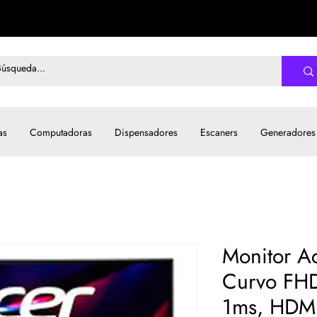
as
Computadoras
Dispensadores
Escaners
Generadores
Monitor A
Curvo FHD
1ms, HDM