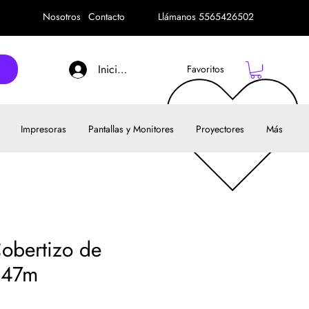
Nosotros
Contacto
Llámanos 5565426502
Iniciar sesión
Favoritos
Impresoras
Pantallas y Monitores
Proyectores
Más
Cobertizo de
.47m