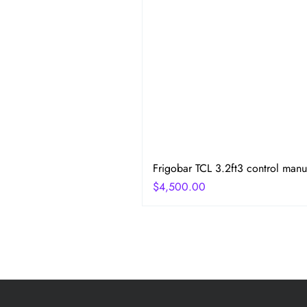
Frigobar TCL 3.2ft3 control manu
Precio
$4,500.00