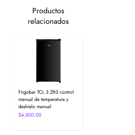
Productos
relacionados
Frigobar TCL 3.2ft3 control
Frigobar Hisense 3.1 P
manual de temperatura y
2 Puertas Color Plata
deshielo manual
Precio
$4,750.00
Precio
$4,500.00