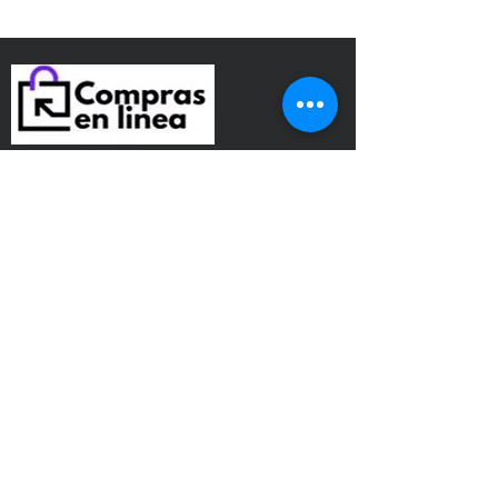
Dirección
Avenida San Jerónimo
Tepetlacalco. Colonia el
mirador, Tlalnepantla de baz,
Edo. Méx.
jsmgs177s@gmail.com
+52 55 6542 6502