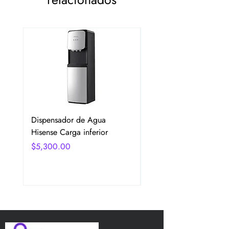
Dispensador de Agua
Frigobar Hisense 3.1 P
Hisense Carga inferior
2 Puertas Color Plata
Precio
Precio
$5,300.00
$5,350.00