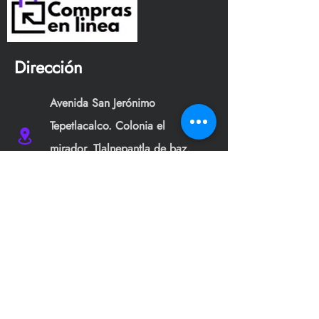
Dirección
Avenida San Jerónimo
Tepetlacalco. Colonia el
mirador, Tlalnepantla de baz,
Edo. Méx.
jsmgs177s@gmail.com
+52 55 6542 6502