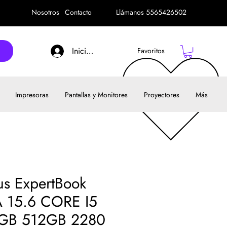
Nosotros
Contacto
Llámanos 5565426502
Iniciar sesión
Favoritos
Impresoras
Pantallas y Monitores
Proyectores
Más
us ExpertBook
 15.6 CORE I5
GB 512GB 2280