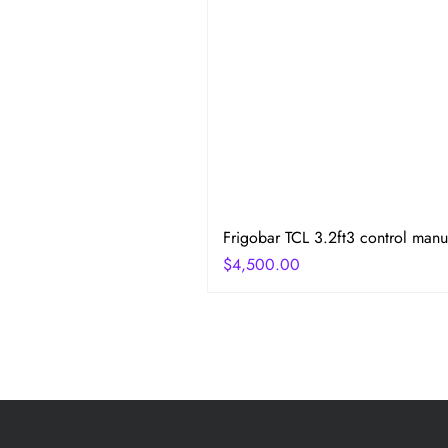
Frigobar TCL 3.2ft3 control manu
Precio
$4,500.00