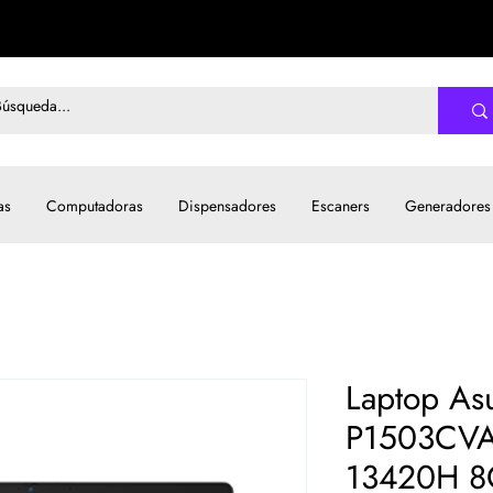
as
Computadoras
Dispensadores
Escaners
Generadores
Laptop As
P1503CVA
13420H 8