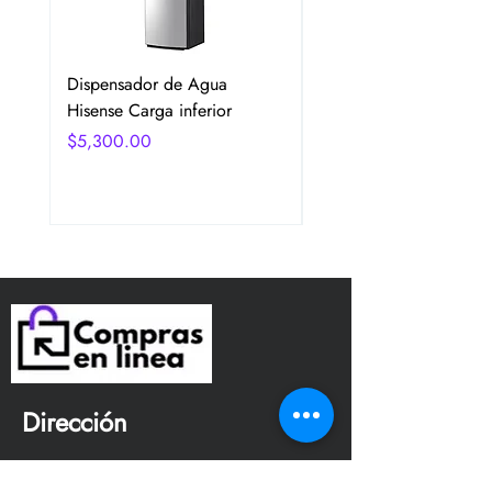
Dispensador de Agua
Frigobar Hisense 3.1 P
Hisense Carga inferior
2 Puertas Color Plata
Precio
Precio
$5,300.00
$5,350.00
Dirección
Avenida San Jerónimo