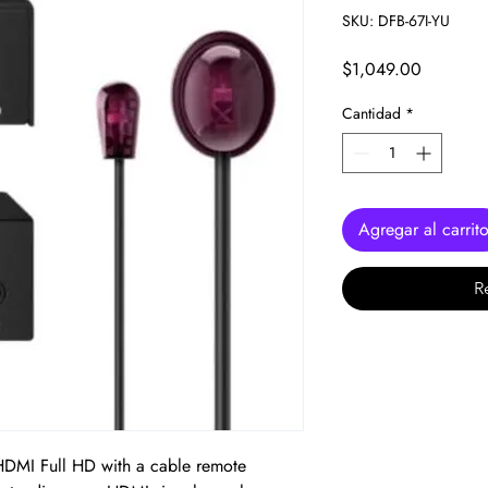
SKU: DFB-67I-YU
Precio
$1,049.00
Cantidad
*
Agregar al carrit
R
HDMI Full HD with a cable remote 