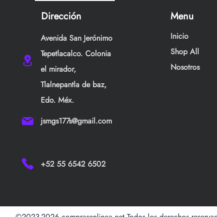
Dirección
Menu
Inicio
Avenida San Jerónimo
Shop All
Tepetlacalco. Colonia
Nosotros
el mirador,
Tlalnepantla de baz,
Edo. Méx.
jsmgs177s@gmail.com
+52 55 6542 6502
©2023-2026 comprasenlinea.net Todos los derechos reserva