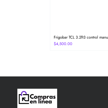
Frigobar TCL 3.2ft3 control manu
Precio
$4,500.00