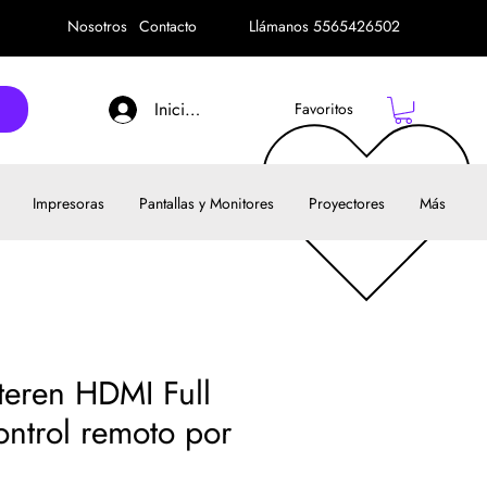
Nosotros
Contacto
Llámanos 5565426502
Iniciar sesión
Favoritos
Impresoras
Pantallas y Monitores
Proyectores
Más
teren HDMI Full
ntrol remoto por