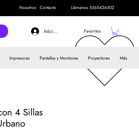
Nosotros
Contacto
Llámanos 5565426502
Iniciar sesión
Favoritos
Impresoras
Pantallas y Monitores
Proyectores
Más
on 4 Sillas
 Urbano