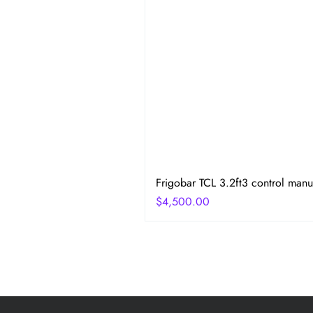
Frigobar TCL 3.2ft3 control manu
Precio
$4,500.00