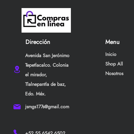
Dirección
Menu
Inicio
Avenida San Jerónimo
Shop All
Tepetlacalco. Colonia
Nosotros
el mirador,
Tlalnepantla de baz,
Edo. Méx.
jsmgs177s@gmail.com
+52 55 6542 6502