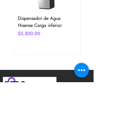
Dispensador de Agua
Frigobar Hisense 3.1 P
Hisense Carga inferior
2 Puertas Color Plata
Precio
Precio
$5,300.00
$5,350.00
Dirección
Avenida San Jerónimo