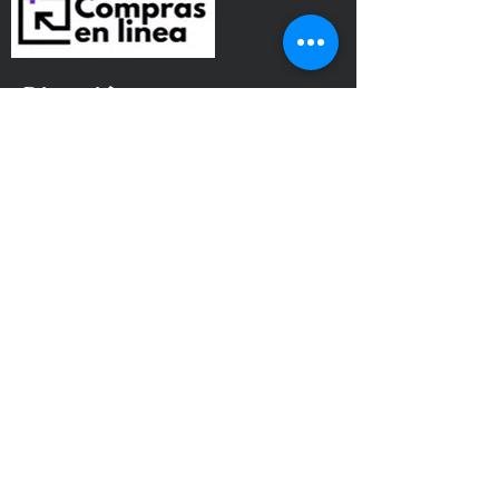
Dirección
Avenida San Jerónimo
Tepetlacalco. Colonia el
mirador, Tlalnepantla de baz,
Edo. Méx.
jsmgs177s@gmail.com
+52 55 6542 6502