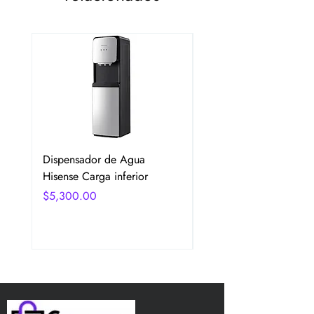
Dispensador de Agua
Frigobar Hisense 3.1 P
Hisense Carga inferior
2 Puertas Color Plata
Precio
Precio
$5,300.00
$5,350.00