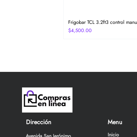
Frigobar TCL 3.2ft3 control manu
Precio
$4,500.00
Dirección
Menu
Inicio
Avenida San Jerónimo