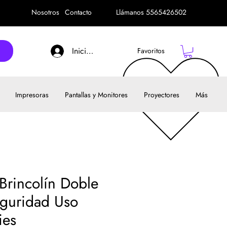
Nosotros
Contacto
Llámanos 5565426502
Iniciar sesión
Favoritos
Impresoras
Pantallas y Monitores
Proyectores
Más
Brincolín Doble
guridad Uso
ies