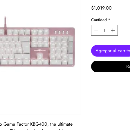
Precio
$1,019.00
Cantidad
*
Agregar al carrit
R
co Game Factor KBG400, the ultimate 