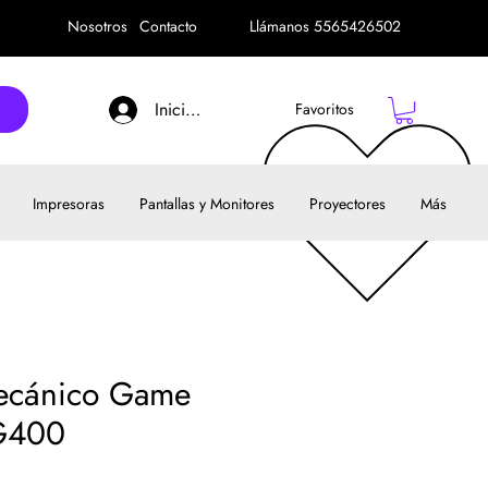
Nosotros
Contacto
Llámanos 5565426502
Iniciar sesión
Favoritos
Impresoras
Pantallas y Monitores
Proyectores
Más
ecánico Game
BG400