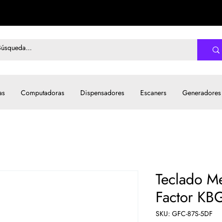
as
Computadoras
Dispensadores
Escaners
Generadores
Teclado M
Factor K
SKU: GFC-87S-5DF