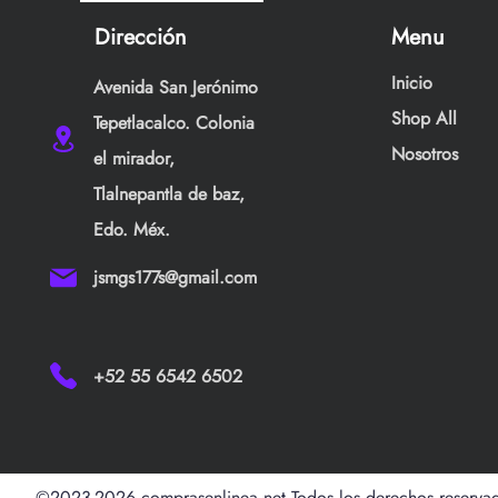
Dirección
Menu
Inicio
Avenida San Jerónimo
Shop All
Tepetlacalco. Colonia
Nosotros
el mirador,
Tlalnepantla de baz,
Edo. Méx.
jsmgs177s@gmail.com
+52 55 6542 6502
©2023-2026 comprasenlinea.net Todos los derechos reserva