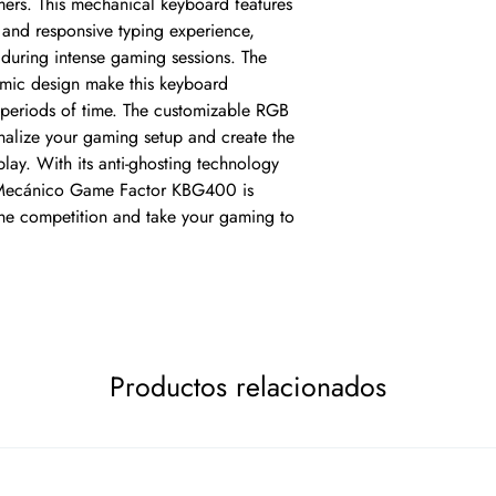
ers. This mechanical keyboard features 
e and responsive typing experience, 
during intense gaming sessions. The 
mic design make this keyboard 
periods of time. The customizable RGB 
nalize your gaming setup and create the 
ay. With its anti-ghosting technology 
o Mecánico Game Factor KBG400 is 
he competition and take your gaming to 
Productos relacionados