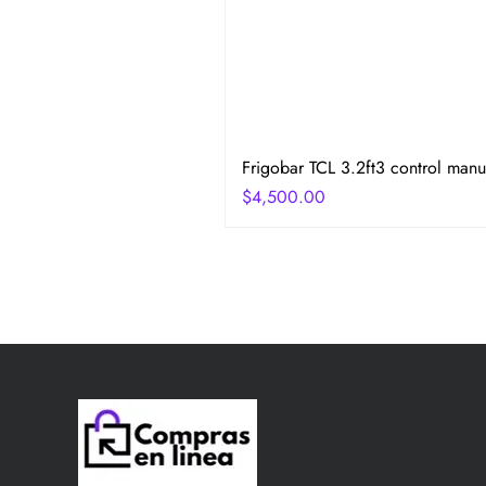
Frigobar TCL 3.2ft3 control manu
Precio
$4,500.00