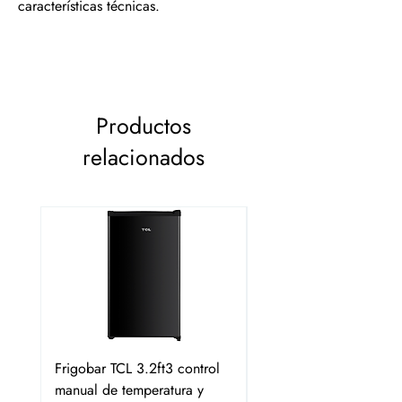
características técnicas.
Productos
relacionados
Frigobar TCL 3.2ft3 control
Frigobar Hisense 3.1 P
manual de temperatura y
2 Puertas Color Plata