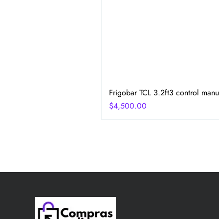
Frigobar TCL 3.2ft3 control manu
Precio
$4,500.00