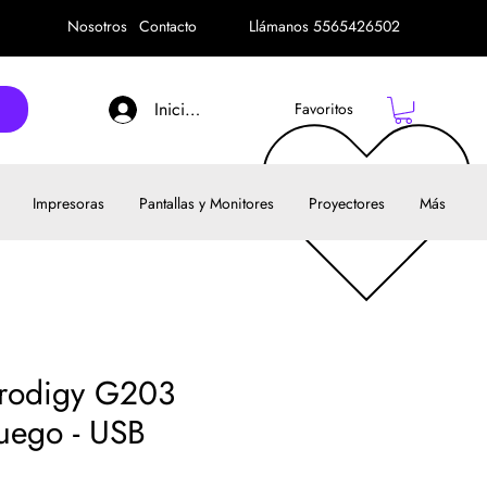
Nosotros
Contacto
Llámanos 5565426502
Iniciar sesión
Favoritos
Impresoras
Pantallas y Monitores
Proyectores
Más
Prodigy G203
uego - USB