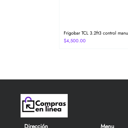
Frigobar TCL 3.2ft3 control manu
Precio
$4,500.00
Dirección
Menu