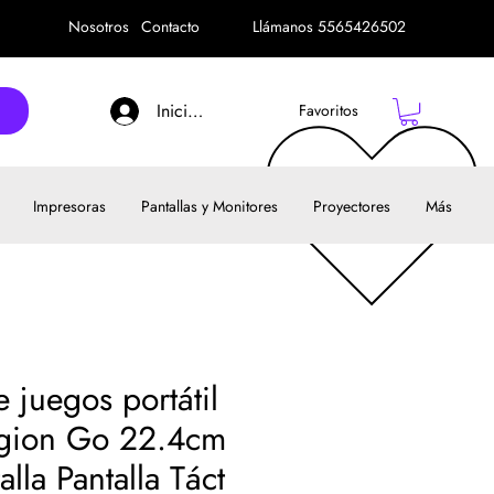
Nosotros
Contacto
Llámanos 5565426502
Iniciar sesión
Favoritos
Impresoras
Pantallas y Monitores
Proyectores
Más
 juegos portátil
gion Go 22.4cm
alla Pantalla Táct